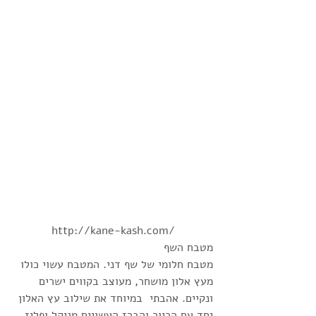
http://kane-kash.com/
מטבח השף
מטבח חלומי של שף דני. המטבח עשוי כולו 
מעץ אלון מושחר, מעוצב בקווים ישרים 
ונקיים. אהבתי  במיוחד את שילוב עץ האלון 
יחד עם הכיור והברז העשויים מניקל ופליז 