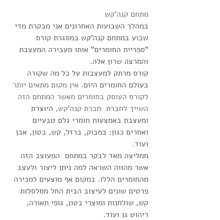
מתחם קנה'קש
במהלך השבועות האחרונים אני מבקרת מדי 
שבוע במתחם קנה'קש במסגרת קורס 
"ספריית החומרים" אותו מעבירה המעצבת 
והמרצה שרון אלה.  
קורס מרתק למעצבות על כל מה שקורה 
בעולם החומרים היום. 
אין מקום מתאים יותר 
לקורס העוסק בחומרים מאשר המתחם הזה 
השייך לחברת  חברת קנה'קש,
 היוצרת 
ומעצבת באמצעות חומרי גלם טבעיים 
ואחרים כגון: במבוק, ברזל, קש, בטון, אבן 
ועוד.
ממליצה מאד לבקר במתחם  המעוצב הזה 
אשר מהווה השראה למה ניתן ליצור ולעצב 
מהחומרים הללו. במקום אף מוצעים למכירה  
פרטים שונים לעיצוב הבית החל מסלסלות 
קש, שולחנות ומוצרי בטון, גופי תאורה, 
ריהוט גן ועוד.