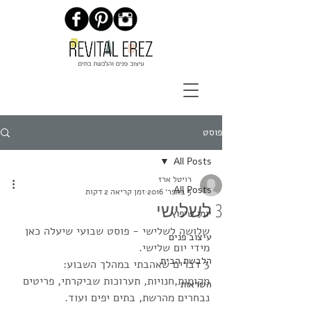
פוסט
All Posts
רויטל ארז
All Posts
5 באפר׳ 2016
זמן קריאה 2 דקות
3 לשלישי
יומן שיפוץ
שלושה לשלישי - פוסט שבועי שיעלה כאן  
עיצוב פנים
מידי יום שלישי.
הלבשת הבית
3 דברים שאהבתי במהלך השבוע: 
מקומות,חנויות, תערוכות שביקרתי, פריטים 
השראות
נבחרים מהרשת, בתים יפים ועוד.