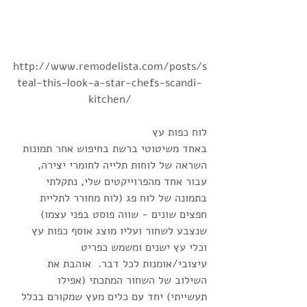
http://www.remodelista.com/posts/s
teal-this-look-a-star-chefs-scandi-
kitchen/
לוח כפות עץ 
באחד משיטוטי ברשת בחיפוש אחר תמונות 
השראה של לוחות תלייה לחומרי יצירה, 
עבור אחד מהפרוייקטים שלי, נתקלתי 
בתמונה של לוח פג (לוח מחורר לתליית 
חפצים שונים - שווה פוסט בפני עצמו) 
שנצבע לשחור ועליו מוצג אוסף כפות עץ 
וכלי עץ ישנים ומשמש כפריט 
עיצובי/אומנות לכל דבר.  אוהבת את 
השילוב של השחור המתכתי (אפילו 
תעשייתי) יחד עם כלים מעץ שמקורם בכלל 