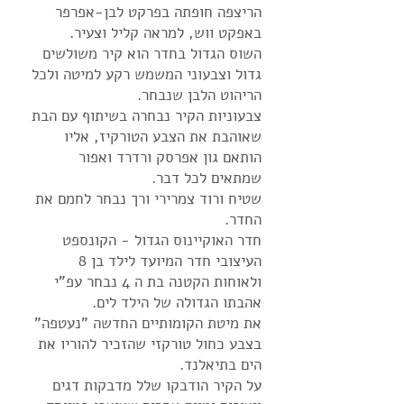
הריצפה חופתה בפרקט לבן-אפרפר
באפקט ווש, למראה קליל וצעיר.
השוס הגדול בחדר הוא קיר משולשים
גדול וצבעוני המשמש רקע למיטה ולכל
הריהוט הלבן שנבחר.
צבעוניות הקיר נבחרה בשיתוף עם הבת
שאוהבת את הצבע הטורקיז, אליו
הותאם גון אפרסק ורדרד ואפור
שמתאים לכל דבר.
שטיח ורוד צמרירי ורך נבחר לחמם את
החדר.
חדר האוקיינוס הגדול - הקונספט
העיצובי חדר המיועד לילד בן 8
ולאוחות הקטנה בת ה 4 נבחר עפ"י
אהבתו הגדולה של הילד לים.
את מיטת הקומותיים החדשה "נעטפה"
בצבע כחול טורקזי שהזכיר להוריו את
הים בתיאלנד.
על הקיר הודבקו שלל מדבקות דגים