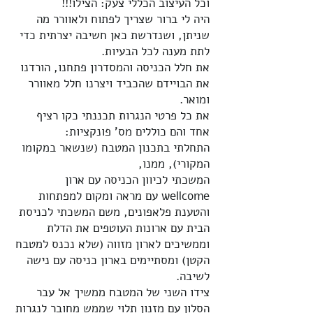
וכל העיצוב הכללי צעק: הצילו!!!
היה לי ברור שצריך לפתוח ולאוורר מה
שניתן, ושנדרשת כאן חשיבה יצרתית כדי
לתת מענה לכל הבעיות.
את חלל הכניסה והמסדרון פתחנו, הורדנו
את הבויידם שהכביד ויצרנו חלל מאוורר
ומואר.
את כל פרטי הנגרות תכננתי כקו רציף
אחד והם כוללים מס' פונקציות:
התחלתי בתכנון המטבח (שנשאר במקומו
המקורי), ממנו,
המשכתי לכיוון הכניסה עם ארון
wellcome עם מראה ומקום למפתחות
והטענת פלאפונים, משם המשכתי לכניסת
הבית עם ארונות העוטפים את הדלת
וממשיכים לארון מזווה (שלא נכנס למטבח
הקטן) ומסתיימים בארון כניסה עם נישה
לשיבה.
צידו השני של המטבח ממשיך אל עבר
הסלון עם מזנון תלוי שממש מחובר לנגרות