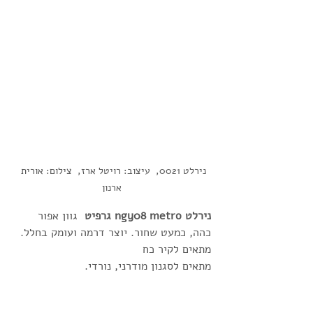
נירלט 0021,  עיצוב: רויטל ארז,  צילום: אורית 
ארנון
נירלט ngy08 metro גרפיט  
גוון אפור 
כהה, כמעט שחור. יוצר דרמה ועומק בחלל. 
מתאים לקיר כח
מתאים לסגנון מודרני, נורדי. 