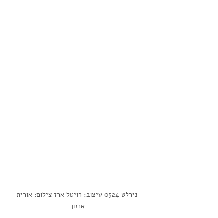
  נירלט 0524 עיצוב: רויטל ארז צילום: אורית 
ארנון