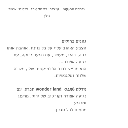
נירלט ngy08   עיצוב: רויטל ארז, צילום: אושר 
גולן  
גוונים כחולים 
הצבע האהוב עליי על כל גווניו. אוהבת אותו 
כהה, בהיר, מעושן, עם נגיעה ירוקה, עם 
נגיעה אפורה... 
הוא מופיע ברוב הפרוייקטים שלי, משרה 
שלווה ואלגנטיות. 
נירלט 0498  wonder land
 תכלת  עם 
נגיעה אפורה וקורטוב של ירוק. מרענן 
ומרגיע. 
מתאים לכל סגנון. 