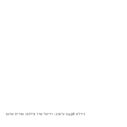
נירלט 0498 עיצוב: רויטל ארז צילום: אורית ארנון