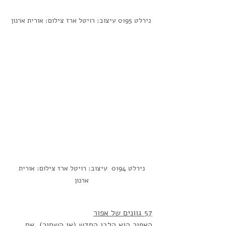
נירלט 0195 עיצוב: רויטל ארז צילום: אורית ארנון
נירלט 0194  עיצוב: רויטל ארז צילום: אורית 
ארנון 
57 גוונים של אפור
האפור הוא הלבן החדש (או השחור). אם 