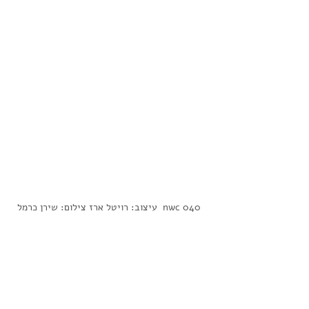
 nwc 040  עיצוב: רויטל ארז צילום: שירן כרמל