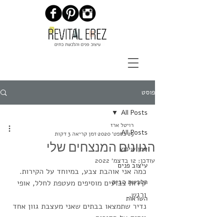
פוסט
All Posts
רויטל ארז
All Posts
29 בספט׳ 2020
זמן קריאה 3 דקות
הגוונים המנצחים שלי
יומן שיפוץ
עודכן:
12 בדצמ׳ 2022
עיצוב פנים
כמה אני אוהבת צבע, במיוחד על הקירות. 
הלבשת הבית
קירות צבועים מוסיפים מעטפת לחלל, אופי 
ורגש. 
השראות
נדיר שתמצאו בבתים שאני מעצבת גוון אחד 