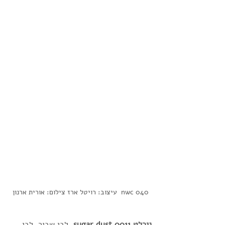
nwc 040  עיצוב: רויטל ארז צילום: אורית ארנון
נירלט 0011 sugar dust 
 לבן שבור, לבן 