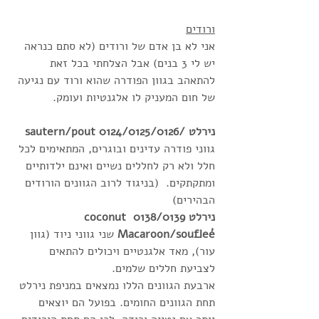
ורודים
אני לא בן אדם של ורודים (לא סתם כנראה 
יש לי 3 בנים) אבל הצלחתי בכל זאת 
להתאהב בגוון הפודרה שהוא ורוד עם נגיעה 
של חום המעניק לו אלגנטיות ועומק.   
נירלט /0124/0125/0126 sautern/pout
גווני פודרה עדינים ובוגרים, המתאימים לכל 
חלל ולא רק לחללים נשיים ואינם ילדותיים 
ומתקתקים.  (בניגוד לרוב הגוונים הורודים 
הבהירים)
נירלט 0138/0139 coconut 
Macaroon/soufleé
 שני גווני ניוד (גוון 
עור), מאד אלגנטיים ויכולים להתאים 
לצביעת חללים שלמים. 
ארבעת הגוונים הללו נמצאים במניפת נירלט 
תחת הגוונים החומים. בפועל הם יוצאים 