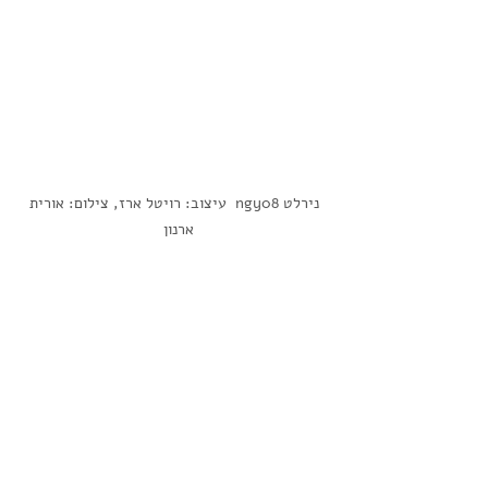
 נירלט ngy08  עיצוב: רויטל ארז, צילום: אורית 
ארנון  