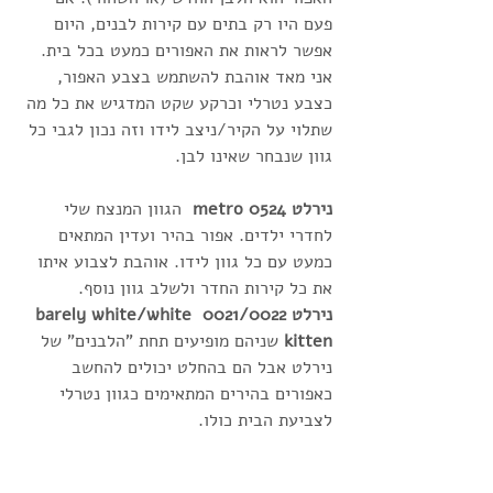
פעם היו רק בתים עם קירות לבנים, היום 
אפשר לראות את האפורים כמעט בכל בית. 
אני מאד אוהבת להשתמש בצבע האפור, 
כצבע נטרלי וכרקע שקט המדגיש את כל מה 
שתלוי על הקיר/ניצב לידו וזה נכון לגבי כל 
גוון שנבחר שאינו לבן. 
נירלט 0524 metro  
הגוון המנצח שלי 
לחדרי ילדים. אפור בהיר ועדין המתאים 
כמעט עם כל גוון לידו. אוהבת לצבוע איתו 
את כל קירות החדר ולשלב גוון נוסף. 
נירלט 0021/0022 barely white/white 
kitten
 שניהם מופיעים תחת "הלבנים" של 
נירלט אבל הם בהחלט יכולים להחשב 
כאפורים בהירים המתאימים כגוון נטרלי 
לצביעת הבית כולו.  