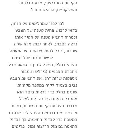
הקירות כמו ריצוף, צבע הדלתות 
והמשקופים, הרהיטים וכו'.                 
         לכן לפני שמחליטים על הגוון, 
כדאי לרכוש פחית קטנה של הצבע  
ולמרוח דוגמא קטנה על הקיר אותו 
נרצה לצבוע. לאחר יבוש מלא של 2 
שכבות, נוכל להחליט האם יש התאמה.  
                 אפשרות נוספת לדגימת 
הצבע בחלל, היא להזמין דוגמאת צבע 
מחברת הצבעים (נירלט וטמבור 
מספקות שרות זה). את דוגמאת הצבע 
נציב בצמוד לקיר במספר מקומות 
שונים בחלל כדי לראות כיצד הוא 
מתקבל בתאורה שונה. אם למשל 
מדובר בצביעת קירות המטבח, נמרח 
או נציב את דוגמאת הצבע ליד ארונות 
המטבח כדי לבדוק התאמה. כך נבדוק 
התאמה גם מול הריצוף ומול  פריטים 