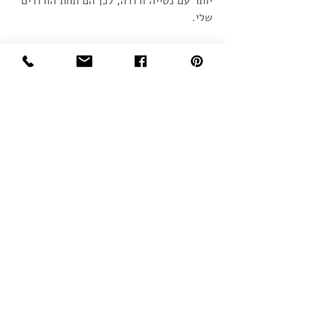
יותר עם נטייה ורודה, לכן הם תחת הורודים 
שלי. 
נירלט 0126 עיצוב: רויטל ארז צילום: אורית ארנון