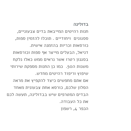
בדולינה
חנות רהיטים המייבאת בדים צבעוניים, 
ססגונים  ויחודיים . תוכלו להזמין ספות, 
כורסאות וכריות בהזמנה אישית.   
דניאל, הבעלים מייצר אף ספות וכורסאות 
בסגנון רטרו אשר נראים ממש כאלו נלקח 
משנות ה50.  כמו כן החנות מספקת שירותי 
שיפוץ וריפוד רהיטים מחדש. 
אם אתם מחפשים כיצד להקפיץ את מראה 
הסלון שלכם, כורסא אחת צבעונית מאחד 
הבדים המטרפים שיש בבדולינה, תעשה לכם 
את כל העבודה. 
הכפר 4, רשפון