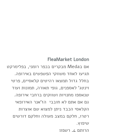
FleaMarket London
אם בMeda מבקרים בכפר רומני, בפלימרקט 
תגיעו לאחד משווקי הפשפשים באירופה. 
בחלל גדול תמצאו רהיטים קלאסיים, פרטי 
וינטג' לאספנים, גופי תאורה, תמונות ועוד 
שנאספו מחנויות ושווקים ברחבי אירופה.
גם אם אתם לא חובבי  הז'אנר האירופאי 
הקלאסי הכבד ניתן למצוא שם אוצרות 
רטרו, חלקם במצב מעולה וחלקם דורשים 
שיפוץ.
הרותם 4, רשפון 