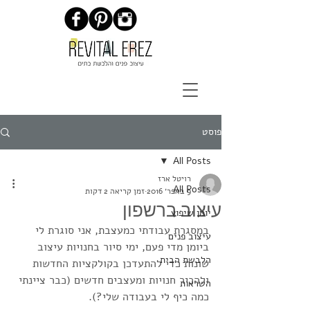
פוסט
All Posts
רויטל ארז
All Posts
9 באפר׳ 2016
זמן קריאה 2 דקות
עיצוב ברשפון
יומן שיפוץ
במסגרת עבודתי כמעצבת, אני סוגרת לי 
עיצוב פנים
ביומן מדי פעם, ימי סיור בחנויות עיצוב 
הלבשת הבית
שונות כדי להתעדכן בקולקציות החדשות 
ולהכיר חנויות ומעצבים חדשים (כבר ציינתי 
השראות
כמה כיף לי בעבודה שלי?).  