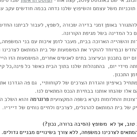
שם באוגוסט 2019, קצת אחרי 
הפוסט הראשון
 שבו סיפר
תוכניות משל עצמם והשיפוץ שלנו נדחה בכמה חודשים עקב עני
להתגורר באופן זמני בדירה שכורה ,לשפץ, לעבור לביתנו החדש
ם כל המדינה בשל מגיפת הקורונה.
ת והשהייה הארוכה בבית, מעבר לזמן איכות עם בני המשפחה, ה
 החדש ובמיוחד להוקיר את המשמעות של בית המותאם לצרכינו 
ם יום בתכנון ובעיצוב בתים לאנשים אחרים, המשמעות הזו היית
ותה מידי יום,  בהתנהלות שלנו בתוך הבית כאשר כל פינה,כל קי
ן התכנון. 
חיל באיפיון והגדרת הצרכים של לקוחותיי,  גם פה הגדרנו את 
 אלו שהנחו אותנו בבחירת הנכס המתאים לנו. 
צונות והחלומות נקרא בשפה המקצועית 
פרוגרמה
 והוא השלב ה
יק של בית המותאם להרגלים, לצרכים ולחיים נוחים של דייריו. 
וב, אך לא  משופץ (הסיבה ברורה, נכון?) 
מתאים לצרכינו כמשפחה, ללא צורך בשינויים מבניים גדולים. 