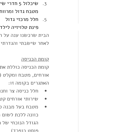
שיכלול 5 חדרי שינה לפחות (חדר לכל ילד, חדר שינה הורים וחדר המיועד לסטודיו שלי)
מטבח גדול ומרווח 
חלל מרכזי גדול
פינת טלויזיה לילדי
לאחר שישבתי והגדרתי א
קומת הכניסה
אורחים, מטבח ומקלט (ממ"ק) ומפלס תחתו
האתגרים בקומה זו: 
חלל כניסה צר וחנו
שירותי אורחים קט
מטבח בעל מבנה סג
כוונה ללכת לשום 
הגודל הנוכחי של 
פוסט בנפרד)