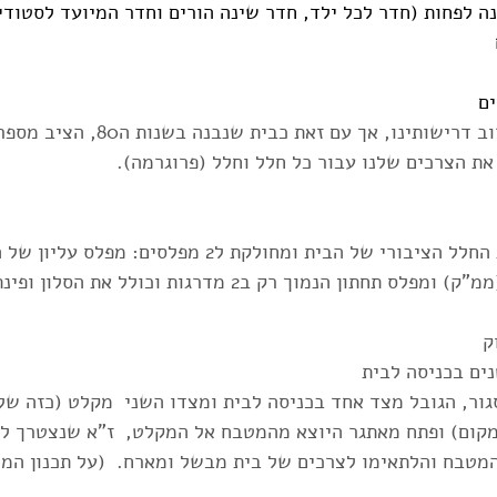
ם 
הבית שרכשנו ענה על רוב דרישותינו, אך עם 
ת הצרכים שלנו עבור כל חלל וחלל (פרוגרמה).
קומת הכניסה כוללת את החלל הציבורי של הבית ומחולקת ל2 מפל
ן הנמוך רק ב2 מדרגות וכולל את הסלון ופינת האוכל.
ק
נים בכניסה לבית
ור, הגובל מצד אחד בכניסה לבית ומצדו השני  מקלט (כזה של 
מקום) ופתח מאתגר היוצא מהמטבח אל המקלט,  ז"א שנצטרך ל
המטבח והלתאימו לצרכים של בית מבשל ומארח.  (על תכנון המ